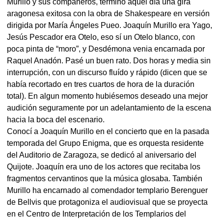
Murillo y sus compañeros, terminó aquel día una gira
aragonesa exitosa con la obra de Shakespeare en versión
dirigida por María Ángeles Pueo. Joaquín Murillo era Yago,
Jesús Pescador era Otelo, eso sí un Otelo blanco, con
poca pinta de “moro”, y Desdémona venia encarnada por
Raquel Anadón. Pasé un buen rato. Dos horas y media sin
interrupción, con un discurso fluído y rápido (dicen que se
había recortado en tres cuartos de hora de la duración
total). En algun momento hubiésemos deseado una mejor
audición seguramente por un adelantamiento de la escena
hacia la boca del escenario.
Conocí a Joaquín Murillo en el concierto que en la pasada
temporada del Grupo Enigma, que es orquesta residente
del Auditorio de Zaragoza, se dedicó al aniversario del
Quijote. Joaquín era uno de los actores que recitaba los
fragmentos cervantinos que la música glosaba. También
Murillo ha encarnado al comendador templario Berenguer
de Bellvis que protagoniza el audiovisual que se proyecta
en el Centro de Interpretación de los Templarios del