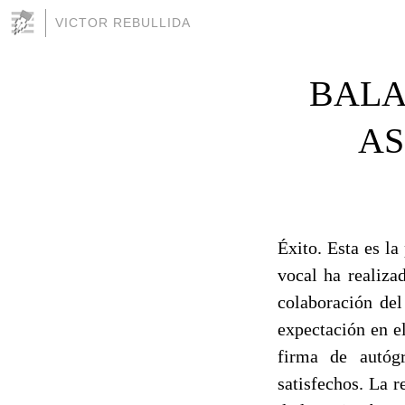
VICTOR REBULLIDA
BALA
AS
Éxito. Esta es l
vocal ha realiza
colaboración del
expectación en e
firma de autóg
satisfechos. La 