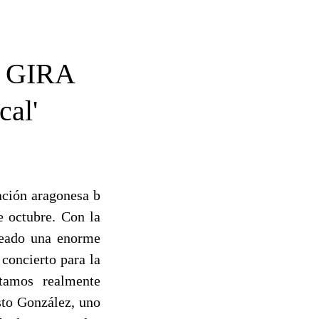
 GIRA
al'
ación aragonesa b
e octubre. Con la
creado una enorme
concierto para la
tamos realmente
sto González, uno