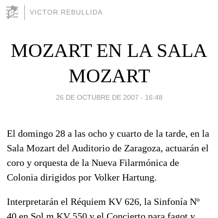
VICTOR REBULLIDA
MOZART EN LA SALA
MOZART
26 DE OCTUBRE DE 2007 - 16:48
El domingo 28 a las ocho y cuarto de la tarde, en la
Sala Mozart del Auditorio de Zaragoza, actuarán el
coro y orquesta de la Nueva Filarmónica de
Colonia dirigidos por Volker Hartung.
Interpretarán el Réquiem KV 626, la Sinfonía Nº
40 en Sol m KV 550 y el Concierto para fagot y