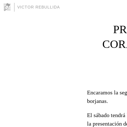
VICTOR REBULLIDA
P
COR
Encaramos la seg
borjanas.
El sábado tendrá 
la presentación d