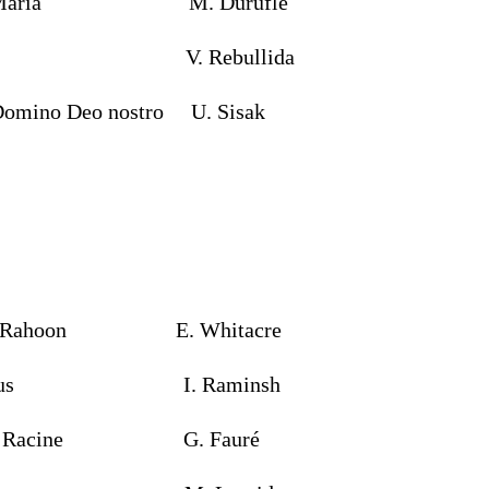
a es Maria M. Duruflé
u * V. Rebullida
Domino Deo nostro U. Sisak
ver Rahoon E. Whitacre
 Corpus I. Raminsh
 Jean Racine G. Fauré