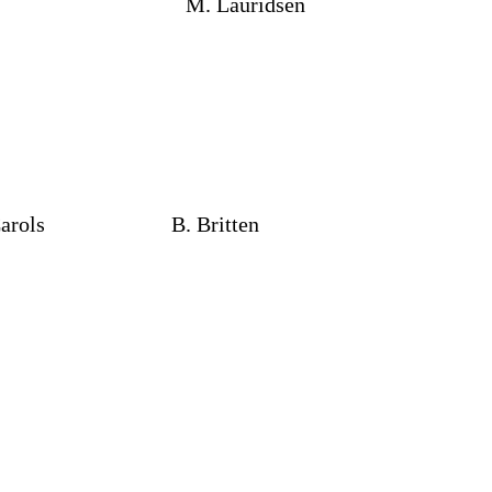
on M. Lauridsen
of Carols B. Britten