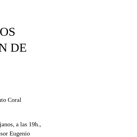
OS
N DE
nto Coral
anos, a las 19h.,
fesor Eugenio