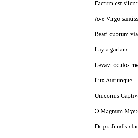
Factum est 
Ave Virgo s
Beati quor
Lay a ga
Levavi ocul
Lux Auru
Unicornis C
O Magnum M
De profundi