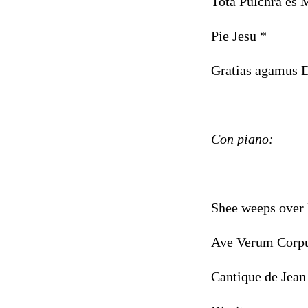
Tota Pulchr
Pie Jes
Gratias agamus 
Con piano:
Shee weeps o
Ave Verum
Cantique de