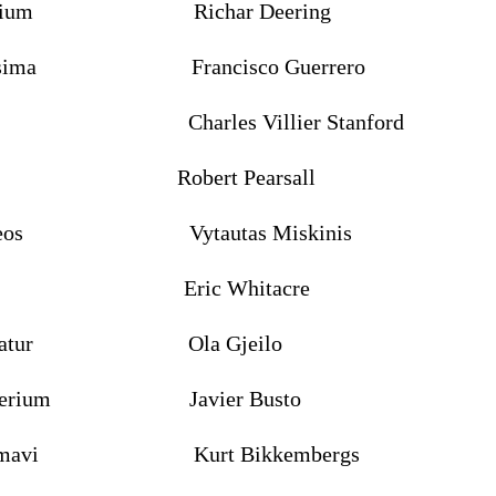
silentium Richar Deering
antissima Francisco Guerrero
um via Charles Villier Stanford
rland Robert Pearsall
os meos Vytautas Miskinis
mque Eric Whitacre
aptivatur Ola Gjeilo
ysterium Javier Busto
s clamavi Kurt Bikkembergs